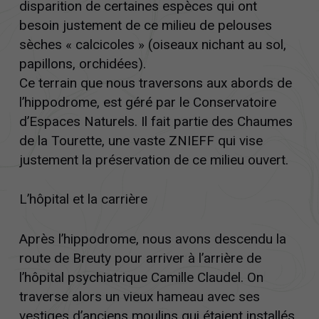
disparition de certaines espèces qui ont
besoin justement de ce milieu de pelouses
sèches « calcicoles » (oiseaux nichant au sol,
papillons, orchidées).
Ce terrain que nous traversons aux abords de
l’hippodrome, est géré par le Conservatoire
d’Espaces Naturels. Il fait partie des Chaumes
de la Tourette, une vaste ZNIEFF qui vise
justement la préservation de ce milieu ouvert.
L’hôpital et la carrière
Après l’hippodrome, nous avons descendu la
Nécessaire
Ces cookies ne
route de Breuty pour arriver à l’arrière de
sont pas
l’hôpital psychiatrique Camille Claudel. On
facultatifs. Ils
traverse alors un vieux hameau avec ses
sont
vestiges d’anciens moulins qui étaient installés