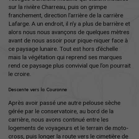
nécessaires au
sur la rivière Charreau, puis on grimpe
fonctionnement
franchement, direction l’arrière de la carrière
du site Web.
Lafarge. A un endroit, il n’y a plus de barrière et
alors nous nous avançons de quelques mètres
Experience
avant de nous assoir pour pique-niquer face à
Afin que notre
ce paysage lunaire. Tout est hors d’échelle
site Web
mais la végétation qui reprend ses marques
fonctionne au
rend ce paysage plus convivial que l’on pourrait
mieux lors de
votre visite. Si
le croire.
vous refusez
ces cookies,
Descente vers la Couronne
certaines
fonctionnalités
Après avoir passé une autre pelouse sèche
disparaîtront
gérée par le conservatoire, au bord de la
du site comme
carrière, nous avons continué entre les
les players
logements de voyageurs et le terrain de moto-
YouTube ou
cross, puis longer la route vers le cimetière de
Vimeo.