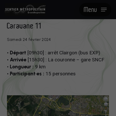
Skip
Menu
to
main
content
Caravane 11
Samedi 24 février 2024
• Départ
[09h30] : arrêt Clairgon (bus EXP)
• Arrivée
[15h30] : La couronne – gare SNCF
• Longueur :
9 km
• Participant·es :
15 personnes